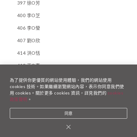
397 徐O芳
400 李O芝
406 李O瑩
407 劉O欣
414 洪O恬
419 王O真
434 陳O慈
為了提供你更優質的網站使用體驗，我們的網站使用
cookies 技術。如果繼續瀏覽網站內容，表示你同意我們使
453 廖O郁
用 cookies。關於更多 cookies 資訊，詳見我們的
cookies
政策聲明
。
455 鄭O倫
同意
471 劉O瑄
476 李O霖