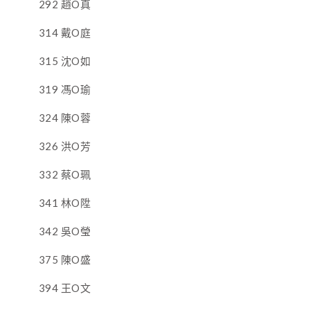
292 趙O真
314 戴O庭
315 沈O如
319 馮O瑜
324 陳O蓉
326 洪O芳
332 蔡O珮
341 林O陞
342 吳O瑩
375 陳O盛
394 王O文