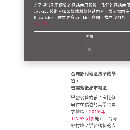
顯示，雖然台灣的孩子
為了提供你更優質的網站使用體驗，我們的網站使
數學能力在全球排名中
cookies 技術。如果繼續瀏覽網站內容，表示你同
名列前茅，但同時前
用 cookies。關於更多 cookies 資訊，詳見我們的
c
10% 與後 10% 的孩子
政策聲明
。
學力差距超過了六個年
同意
級，分差位居全球第
一。與 2012 年相比，
未達基本數學能力的孩
子比例增加了 1.8%。
台灣鄉村地區孩子的學
習，
普遍落後都市地區
學習弱勢的孩子高比例
居住在偏遠的高學習需
求地區，
2019 年
TIMSS 測驗
提到，台灣
鄉村地區學習落後的人