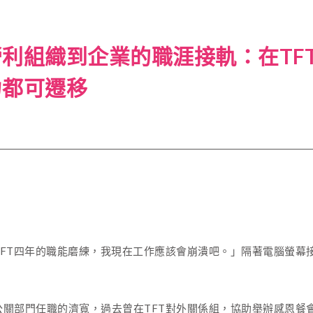
利組織到企業的職涯接軌：在TF
力都可遷移
5
TFT四年的職能磨練，我現在工作應該會崩潰吧。」隔著電腦螢幕
公關部門任職的濟寬，過去曾在TFT對外關係組，協助舉辦感恩餐