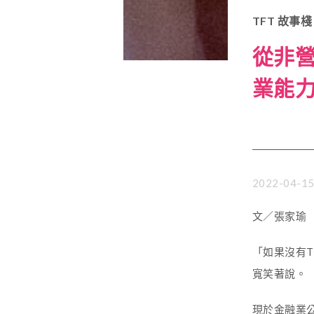
TFT 故事棧
從非營
業能
2022-04-1
文／張家瑜
「如果沒有
寬笑著說。
現於金融業