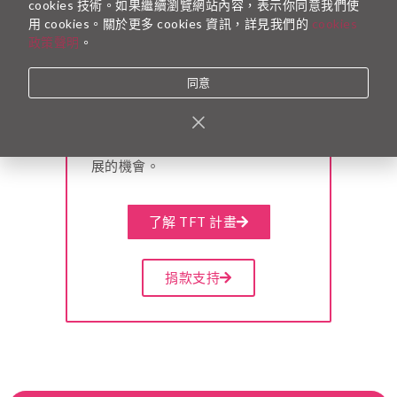
cookies 技術。如果繼續瀏覽網站內容，表示你同意我們使
用 cookies。關於更多 cookies 資訊，詳見我們的
cookies
政策聲明
。
同意
一起為台灣而教
願有一天，台灣所有孩子，不論出
身，都能擁有優質的教育和自我發
展的機會。
了解 TFT 計畫
捐款支持