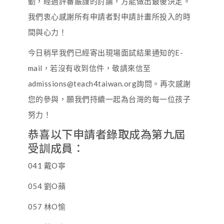
動，經過評審嚴謹的討論，方能做出最後決定。
我們衷心感謝所有申請者對申請計畫所投入的時
間與心力！
今日稍早我們已經寄出現場面試結果通知的E-
mail，若沒有收到信件，敬請來信至
admissions@teach4taiwan.org詢問。再次感謝
您的參與，願我們持續一起為台灣的每一位孩子
努力！
恭喜以下申請者錄取成為第九屆
受訓成員：
041 戴O寧
054 劉O蘋
057 林O愉