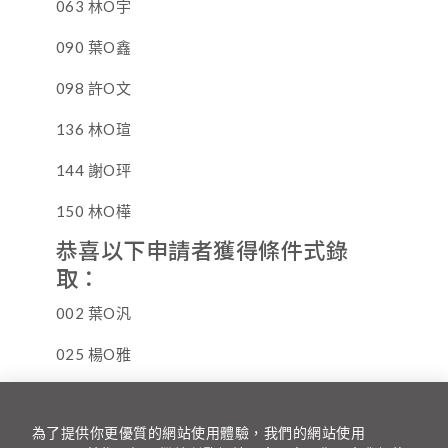
063 林O宇
090 葉O鑫
098 許O文
136 林O瑄
144 謝O玶
150 林O樺
恭喜以下申請者獲得條件式錄
取：
002 葉O汎
025 楊O雅
123 劉O誠
為了提供你更優質的網站使用體驗，我們的網站使用