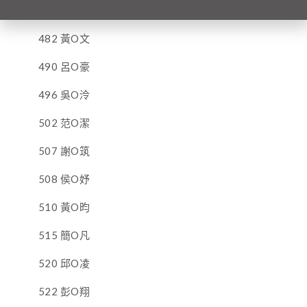
481 蔡O妤
482 黃O文
490 呂O豪
496 吳O泠
502 范O潔
507 謝O筑
508 侯O妤
510 黃O昀
515 簡O凡
520 邱O凌
522 彭O翔