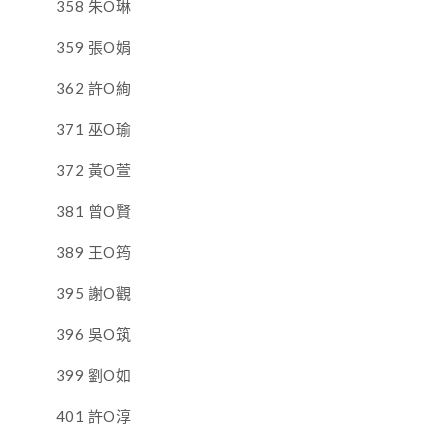
358 朱O琳
359 張O娟
362 許O絢
371 巫O瑜
372 黃O萱
381 曾O賢
389 王O筠
395 謝O觀
396 吳O筑
399 劉O如
401 許O淳