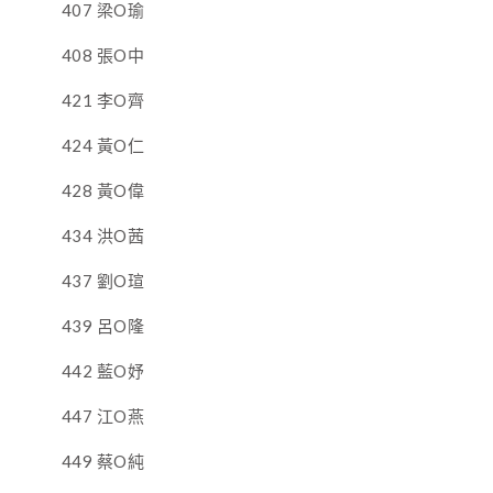
407 梁O瑜
408 張O中
421 李O齊
424 黃O仁
428 黃O偉
434 洪O茜
437 劉O瑄
439 呂O隆
442 藍O妤
447 江O燕
449 蔡O純