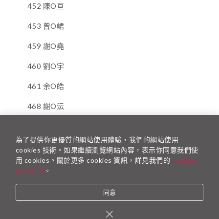
452 陳O亘
453 曾O峮
459 謝O堯
460 劉O宇
461 余O皓
468 謝O沄
469 王O臻
為了提供你更優質的網站使用體驗，我們的網站使用
471 蔡O柔
cookies 技術。如果繼續瀏覽網站內容，表示你同意我們使
用 cookies。關於更多 cookies 資訊，詳見我們的
cookies
475 姚O心
政策聲明
。
476 林O芬
同意
480 林O芳