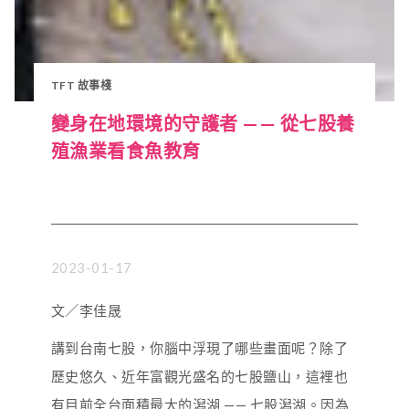
TFT 故事棧
變身在地環境的守護者 —— 從七股養
殖漁業看食魚教育
2023-01-17
文／李佳晟
講到台南七股，你腦中浮現了哪些畫面呢？除了
歷史悠久、近年富觀光盛名的七股鹽山，這裡也
有目前全台面積最大的潟湖 —— 七股潟湖。因為