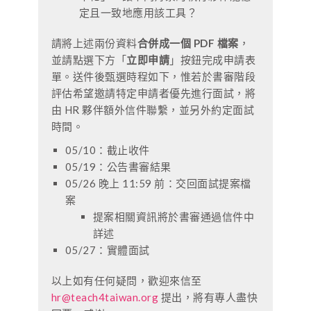
定且一致地應用該工具？
請將上述兩份資料
合併成一個 PDF 檔案
，
並請點選下方「
立即申請
」按鈕完成申請表
單。
送件後甄選時程如下，惟
若於書審階段
評估希望邀請特定申請者優先進行面試，將
由 HR 夥伴額外信件聯繫，並另外約定面試
時間。
05/10：截止收件
05/19：公告書審結果
05/26 晚上 11:59 前：交回面試提案檔
案
提案相關資訊將於書審通過信件中
詳述
05/27：實體面試
以上如有任何疑問，歡迎來信至
hr@teach4taiwan.org
提出，將有專人盡快