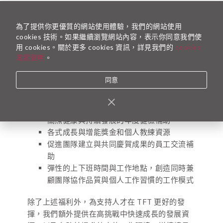
此職缺保障起薪每月 53,000 元，並依個人經
驗與能力調整。
為了提供你更優質的網站使用體驗，我們的網站使用
包含年終獎金與年度績效獎金，每年年薪
cookies 技術。如果繼續瀏覽網站內容，表示你同意我們使
用 cookies。關於更多 cookies 資訊，詳見我們的
cookies
13.5-16.5 個月。
政策聲明
。
基本福利包含：
同意
到職即享 7 天特休假，及合乎法規的各類假
別
用心支持夥伴的結婚、育兒等各項津貼
關照健康與持續發展的年度健檢補助
各式成長與增能獎金和個人教練資源
促進團隊建立與共同慶賀成果的員工交流補
助
彈性的上下班時間與工作地點，創造同時兼
顧團隊協作品質與個人工作習慣的工作模式
除了上述福利外，為支持人才在 TFT 更好的發
揮，我們額外提供在高挑戰中快速成長的發展資