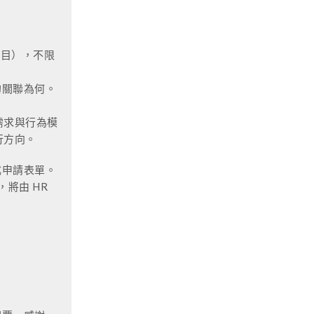
題目），不限
的關聯為何。
需求與行為模
行方向。
成申請表單。
將由 HR