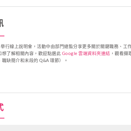
訊
27 舉行線上說明會，活動中由部門總監分享更多關於關鍵職務、工
如想了解相關內容，歡迎點選此
Google 雲端資料夾
連結
，觀看擷
職缺簡介和末段的 Q&A 環節）。
式