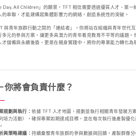
 Day, All Children」的願景，TFT 相信需要透過優質人才、
人的串聯，才能建構起集體影響力的網絡，創造系統性的突破。
TFT 與青年族群行動之間的「連結者」
，你將站在組織與青年世代互
行多元的參與方案，讓更多具潛力的青年看見教育不平等的議題。
人才儲備與永續後盾，更是在親身實踐中，將你的專業能力轉化為
T－你將會負責什麼？
案規劃與執行：
依據 TFT 人才地圖，規劃並執行相關青年發展方
列培力活動），確保專案如期達成目標，並在每次執行後產製優化
。
析與策略建議：
持續彙整青年族群的參與數據與回饋，產製群像分