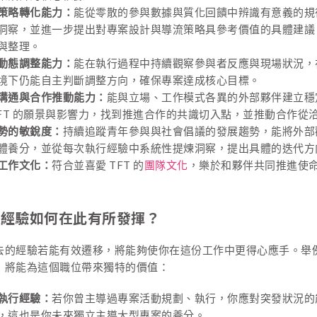
策略轉化能力：
能從零散的參與數據與質化回饋中辨識有意義的規
洞察，並進一步提出對專案設計與導流策略具參考價值的具體建議
與整理。
動態調整能力：
能在執行過程中持續觀察參與者反應與現場狀況，
境下仍能自主判斷調整方向，確保專案達成核心目標。
溝通與合作推動能力：
能與立場、工作模式各異的外部夥伴建立穩
TFT 的願景與影響力，找到推進合作的共識切入點，並推動合作從
勢的敏銳度：
持續追蹤青年參與與社會倡議的發展趨勢，能將外部
體養分，並從每次執行經驗中系統性提煉洞察，提出具體的迭代方
工作文化：
符合並喜愛 TFT 的
團隊文化
，樂於和夥伴共同推進使
的經驗如何在此有所發揮？
去的經驗若能有效遷移，將能夠使你在這份工作中更得心應手。舉
，將能為這個職位帶來獨特的價值：
執行經驗：
若你曾主導過專案活動規劃、執行，你應對突發狀況的
，這也是你未來獨立主導大型專案的養分。