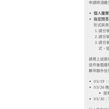
申請時須繳
個人履歷
指定問答
形式與頁
請分享
請分
請分
式、
請將上述兩
送件後甄選
夥伴額外信
05/1
05/26
提
05/30