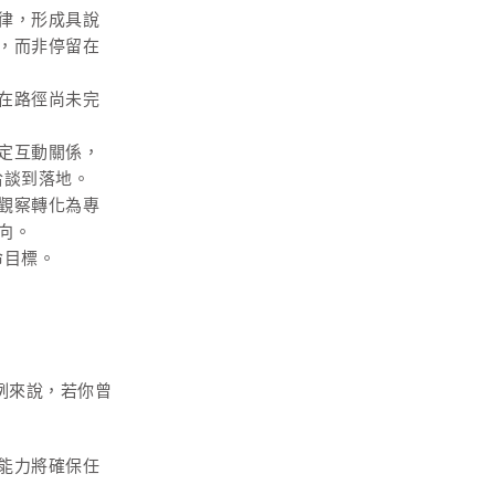
律，形成具說
，而非停留在
在路徑尚未完
定互動關係，
洽談到落地。
觀察轉化為專
向。
命目標。
例來說，若你曾
能力將確保任