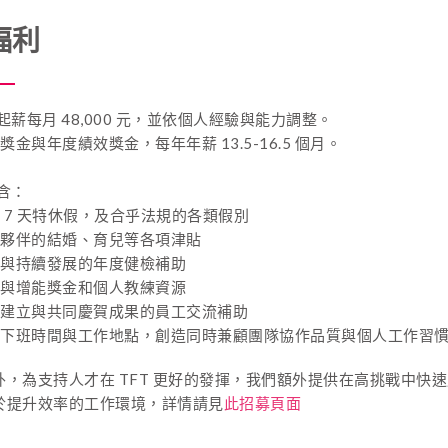
福利
薪每月 48,000 元，並依個人經驗與能力調整。
獎金與年度績效獎金，每年年薪 13.5-16.5 個月。
含：
 7 天特休假，及合乎法規的各類假別
夥伴的結婚、育兒等各項津貼
與持續發展的年度健檢補助
與增能獎金和個人教練資源
建立與共同慶賀成果的員工交流補助
下班時間與工作地點，創造同時兼顧團隊協作品質與個人工作習
外，為支持人才在 TFT 更好的發揮，我們額外提供在高挑戰中快
於提升效率的工作環境，詳情請見
此招募頁面