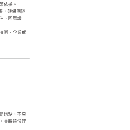
策依據。
節奏，確保團隊
注、回應議
校園、企業或
關切點，不只
，並將這份理