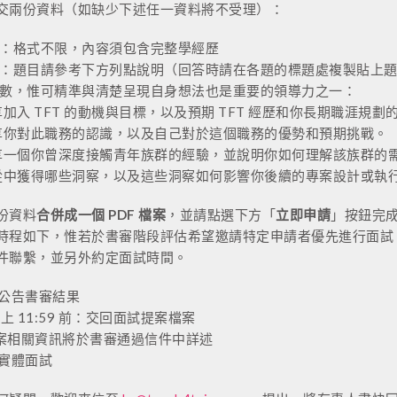
交兩份資料（如缺少下述任一資料將不受理）：
：格式不限，內容須包含完整學經歷
：題目請參考下方列點說明（回答時請在各題的標題處複製貼上
數，惟可精準與清楚呈現自身想法也是重要的領導力之一：
加入 TFT 的動機與目標，以及預期 TFT 經歷和你長期職涯規劃
享你對此職務的認識，以及自己對於這個職務的優勢和預期挑戰。
享一個你曾深度接觸青年族群的經驗，並說明你如何理解該族群的
從中獲得哪些洞察，以及這些洞察如何影響你後續的專案設計或執
份資料
合併成一個 PDF 檔案
，並請點選下方「
立即申請
」按鈕完
時程如下，惟
若於書審階段評估希望邀請特定申請者優先進行面試，
件聯繫，並另外約定面試時間。
9：公告書審結果
 晚上 11:59 前：交回面試提案檔案
案相關資訊將於書審通過信件中詳述
：實體面試