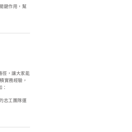
關鍵作用，幫
路徑，讓大家能
累積實務經驗，
如：
的志工團隊運