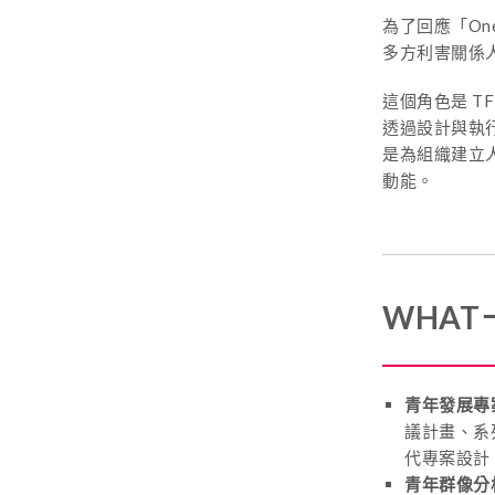
為了回應「One
多方利害關係
這個角色
是 
透過設計與執
是為組織建立
動能。
WHA
青年發展專
議計畫、系
代專案設計
青年群像分