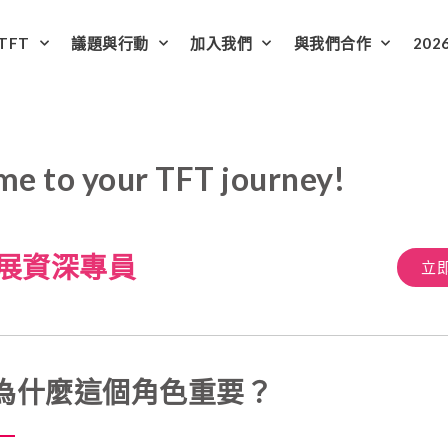
TFT
議題與行動
加入我們
與我們合作
202
e to your TFT journey!
展資深專員
立
- 為什麼這個角色重要？