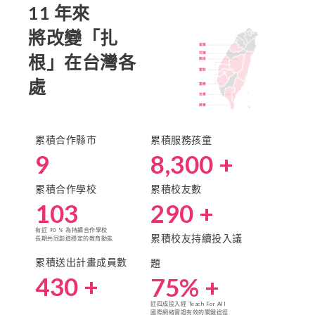
11 年來
將改變「扎
根」在台灣各
處
累積合作縣市
累積服務孩童
9
8,300
 +
累積合作學校
累積校友數
103
290
 +
有近 90 % 為持續合作學校
累積校友持續投入議
長期共同創造穩定的教育動能
累積送出計畫成員數
題
430
 +
75
% +
近四成投入經 Teach For All
國際網絡實證有效的關鍵途徑