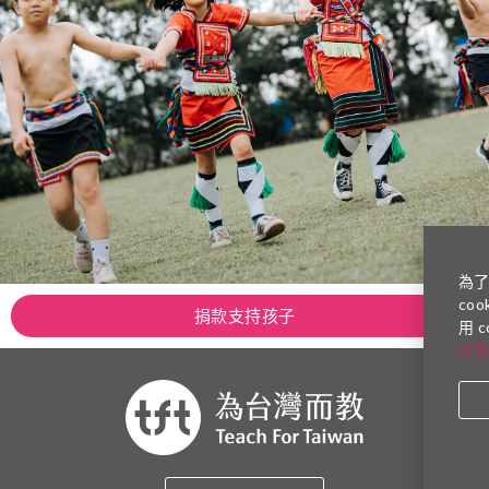
為
co
捐款支持孩子
用 
政