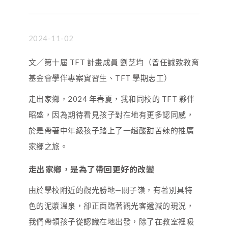
2024-11-02
文／第十屆 TFT 計畫成員 劉芝均（曾任誠致教育
基金會學伴專案實習生、TFT 學期志工）
走出家鄉，2024 年春夏，我和同校的 TFT 夥伴
昭盛，因為期待看見孩子對在地有更多認同感，
於是帶著中年級孩子踏上了一趟酸甜苦辣的推廣
家鄉之旅。
走出家鄉，是為了帶回更好的改變
由於學校附近的觀光勝地—關子嶺，有著別具特
色的泥漿溫泉，卻正面臨著觀光客遞減的現況，
我們帶領孩子從認識在地出發，除了在教室裡吸