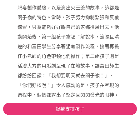
肥皂製作體驗，以及演出火王爺的故事，這都是
關子嶺的特色。當時，孩子努力抑制緊張和反覆
練習，只為能夠好好將自己的家鄉推廣出去。活
動開始後，第一組孩子拿起了解說本，流暢且清
楚的和富田學生分享著泥皂製作流程，接著再擔
任小老師的角色帶領他們操作；第二組孩子則是
活潑大方的用戲劇呈現了在地故事，讓富田師生
都紛紛回饋：「我想要明天就去關子嶺！」、
「你們好棒哦！」令人感動的是，孩子在呈現的
過程中，個個都露出了堅定且閃閃發光的眼神，
這是我們從來沒有見過的。
捐款支持孩子
回到學校後，我們一起梳理在屏東的學習，以及
思考具體想要提出的改善方案。接著開始密集籌
備一場盛大的公聽會，讓孩子親自向大人們，好