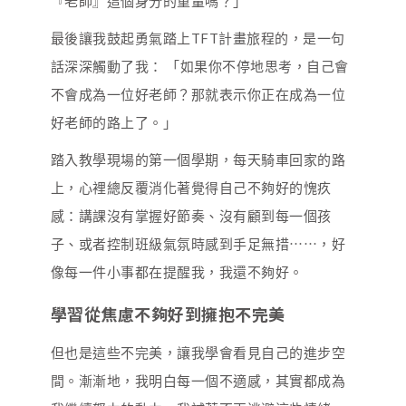
『老師』這個身分的重量嗎？」
最後讓我鼓起勇氣踏上TFT計畫旅程的，是一句
話深深觸動了我： 「如果你不停地思考，自己會
不會成為一位好老師？那就表示你正在成為一位
好老師的路上了。」
踏入教學現場的第一個學期，每天騎車回家的路
上，心裡總反覆消化著覺得自己不夠好的愧疚
感：講課沒有掌握好節奏、沒有顧到每一個孩
子、或者控制班級氣氛時感到手足無措⋯⋯，好
像每一件小事都在提醒我，我還不夠好。
學習從焦慮不夠好到擁抱不完美
但也是這些不完美，讓我學會看見自己的進步空
間。漸漸地，我明白每一個不適感，其實都成為