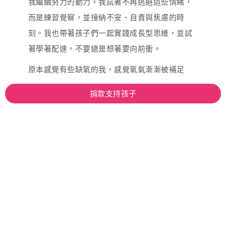
我繼續努力的動力。我試著不再逃避這些情緒，
而是練習覺察，並接納不安、自責與焦慮的時
刻。我也帶著孩子們一起實踐成長型思維，並試
著學著配速，不要總是想著要向前衝。
原本感覺有些缺氧的我，感覺氧氣漸漸被補足
了。究竟是哪裡被補起來，原本又是哪裡缺了？
捐款支持孩子
我也不確定。也許是來自夥伴們貼心的支持和溫
暖；也許是每個學期課堂變得穩定後，漸漸建立
起來的自信；也許是早晨收到孩子送的小花、下
課時被一群小孩圍住天真又直接說「老師我喜歡
你」；也許是與一路以來支持著我的家人散步聊
天、互相擁抱的那份日常的安心。
兩年計畫結束後，因為對教學的熱情，我繼續踏
上修習教程、研究所，準備面對教檢、實習、教