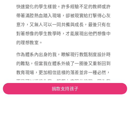
快速變化的學生樣貌。許多經驗不足的教師或許
帶著滿腔熱血踏入現場，卻被現實給打擊得心灰
意冷，又無人可以一同共備與成長，最後只有在
對著想像的學生教學時，才能展現出他們想像中
的理想教室。
作為體系內出身的我，瞭解現行教甄制度設計時
的難點，但當我在體系外繞了一圈後又重新回到
教育現場，更加相信這樣的落差並非一種必然，
而是可以透過你我一起努力克服的挑戰。因為我
捐款支持孩子
看見了就算在這樣複雜的教育現場中，仍然有許
多充滿熱忱與創意的教師，願意分享自己的教學
成功經驗，而這些經驗都將帶動成長，拉近現實
與理想間的落差。
我也藉由學校定期的教師共備，分享自己的班級