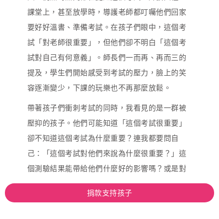
課堂上，甚至放學時，導護老師都叮囑他們回家
要好好溫書、準備考試。在孩子們眼中，這個考
試「對老師很重要」，但他們卻不明白「這個考
試對自己有何意義」。師長們一而再、再而三的
提及，學生們開始感受到考試的壓力，臉上的笑
容逐漸變少，下課的玩樂也不再那麼放鬆。
帶著孩子們衝刺考試的同時，我看見的是一群被
壓抑的孩子。他們可能知道「這個考試很重要」
卻不知道這個考試為什麼重要？連我都要問自
己：「這個考試對他們來說為什麼很重要？」這
個測驗結果能帶給他們什麼好的影響嗎？或是對
他們的未來有什麼幫助？在考試結果上得到世俗
捐款支持孩子
眼光的肯定，對孩子來說有什麼實質意義？除了
看到成績時能夠多一份自信，還有什麼是能留下