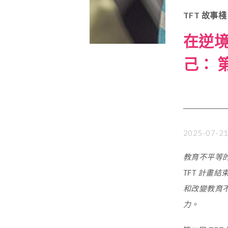
TFT 故事棧
在逆
己： 
2025-07-2
教育不平等的
TFT 計畫
和改變教育
力。