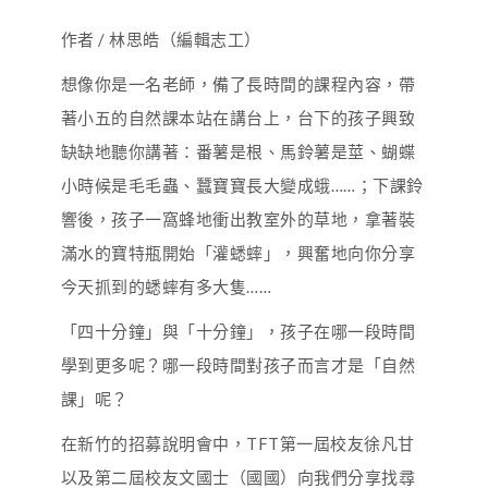
作者 / 林思皓（編輯志工）
想像你是一名老師，備了長時間的課程內容，帶
著小五的自然課本站在講台上，台下的孩子興致
缺缺地聽你講著：番薯是根、馬鈴薯是莖、蝴蝶
小時候是毛毛蟲、蠶寶寶長大變成蛾……；下課鈴
響後，孩子一窩蜂地衝出教室外的草地，拿著裝
滿水的寶特瓶開始「灌蟋蟀」，興奮地向你分享
今天抓到的蟋蟀有多大隻……
「四十分鐘」與「十分鐘」，孩子在哪一段時間
學到更多呢？哪一段時間對孩子而言才是「自然
課」呢？
在新竹的招募說明會中，TFT第一屆校友徐凡甘
以及第二屆校友文國士（國國）向我們分享找尋