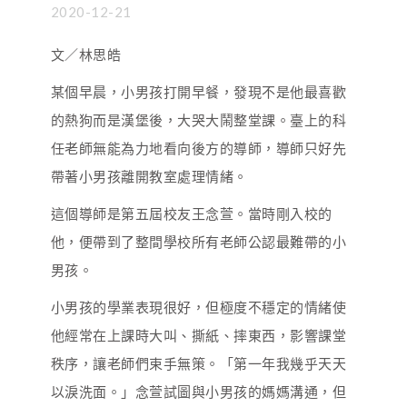
2020-12-21
文／林思皓
某個早晨，小男孩打開早餐，發現不是他最喜歡
的熱狗而是漢堡後，大哭大鬧整堂課。臺上的科
任老師無能為力地看向後方的導師，導師只好先
帶著小男孩離開教室處理情緒。
這個導師是第五屆校友王念萱。當時剛入校的
他，便帶到了整間學校所有老師公認最難帶的小
男孩。
小男孩的學業表現很好，但極度不穩定的情緒使
他經常在上課時大叫、撕紙、摔東西，影響課堂
秩序，讓老師們束手無策。「第一年我幾乎天天
以淚洗面。」念萱試圖與小男孩的媽媽溝通，但