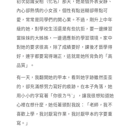
初次認識安柏（化名）那天，她是個外表安靜、
內心卻熱情的小女孩，個性有點迷糊卻帶點可
愛，常常是同學們的開心果。不過，剛升上中年
級的她，對學校生活還是有些抗拒，要一邊練習
當妹妹的大姊姊，一邊適應新的學習環境。家中
對她的要求很高，除了成績要好，課後才藝學得
好，連字都要寫得端正，這就是她所背負的「高
品質」。
有一天，我翻開她的甲本，看到她字跡雖然歪歪
的，卻充滿想努力寫好的痕跡。在本子角落，她
用小小的字寫著「你很ㄌㄢˋ」，讓我很想知道她
心裡在想什麼，她低著頭對我說：「老師，我不
喜歡上學，我討厭寫作業，我討厭甲本的字要重
寫。」