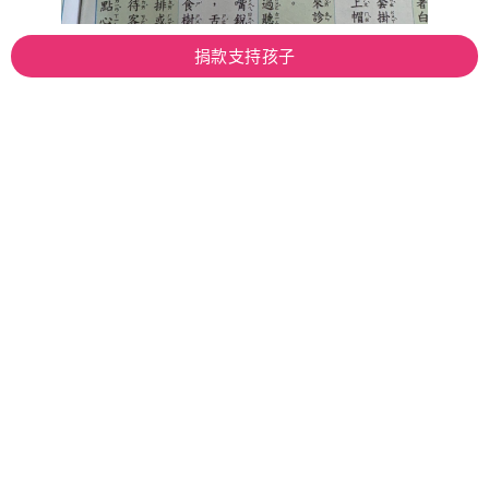
捐款支持孩子
「高品質」可以是慢慢抵達的目標
身為初任老師，剛開始我面對安柏媽媽，其實也
會緊張，也會擔心，但我更擔心如果什麼都不
做，安柏會越來越失落。於是，我先和安柏訂下
小約定，從「連續三天準時到校」開始，再跟媽
媽溝通合作，請她在聯絡簿上給「達成約定的星
星」作為鼓勵，一點一滴陪她建立信心。
其實媽媽一開始也很難相信孩子做得到，覺得只
是短暫的改變並不會持久，那段時間，我們花了