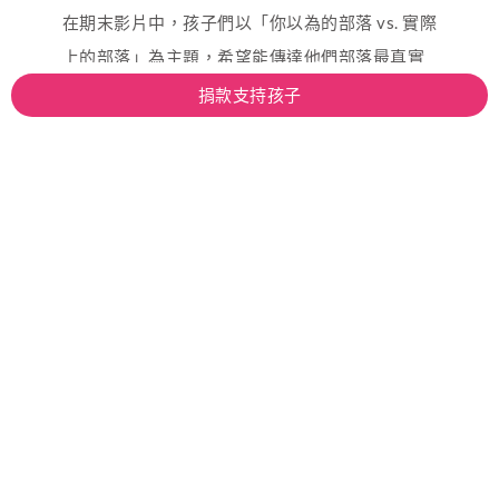
在期末影片中，孩子們以「你以為的部落 vs. 實際
上的部落」為主題，希望能傳達他們部落最真實
的樣貌。我發現，從寫腳本開始，平時對語文不
捐款支持孩子
太擅長的孩子，願意提出很棒的點子和台詞；在
實際拍攝時，上課坐不住又容易生氣的孩子，也
主動準備道具並找尋拍攝場景。每一個步驟，都
是孩子們想把這件事情一起做好而做出的努力。
我們希望看到的團結
在課程快要結束時，我和這學期一起備課的老師
約定好，要帶孩子到對方的學校一起分享他們的
學習歷程。在交流會當天，孩子們自信地介紹自
己學到了什麼，如果遇到帶有刻板印象的話語，
他們可以怎麼清楚表達自己的感受和期待。除此