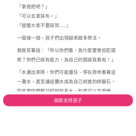
「拿拖把吧？」
「可以去拿抹布。」
「提醒大家不要踩到……」
一個接一個，孩子們出現越來越多想法。
我微笑著說：「所以你們看，為什麼要害怕犯錯
呢？你們已經有能力，為自己的錯誤負責啦！」
「水灑出來時，你們可能僵住、停在原地看著這
一灘水，甚至讓這攤水成為自己前進的絆腳石，
但其實你們都已經好好長大，知道可以怎麼做
了，接下來，就是你們的選擇了。」
捐款支持孩子
我永遠記得那一刻，孩子們的表情變化，
→
→
→
→
→
→