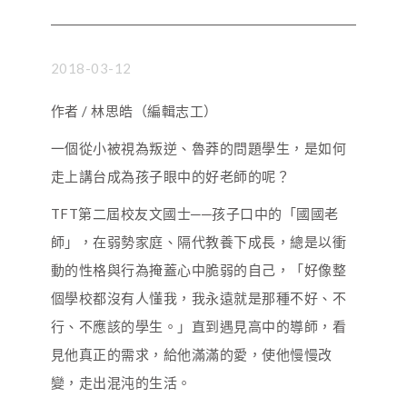
2018-03-12
作者 / 林思皓（編輯志工）
一個從小被視為叛逆、魯莽的問題學生，是如何
走上講台成為孩子眼中的好老師的呢？
TFT第二屆校友文國士──孩子口中的「國國老
師」，在弱勢家庭、隔代教養下成長，總是以衝
動的性格與行為掩蓋心中脆弱的自己，「好像整
個學校都沒有人懂我，我永遠就是那種不好、不
行、不應該的學生。」直到遇見高中的導師，看
見他真正的需求，給他滿滿的愛，使他慢慢改
變，走出混沌的生活。