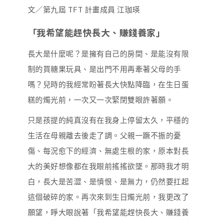
文／第九屆 TFT 計畫成員 江珈瑛
「我希望能趕快長大、賺錢養家」
長大是什麼呢？是擁有自己的房間、是能沒有限
制的買糖果玩具、是出門不用再牽著父母的手
嗎？兒時的我經常盼著長大快點降臨，在生日蛋
糕的燭光前，一次又一次緊閉雙眼許著願。
只是孩提的純真沒有在我身上停留太久，平穩的
生活在母親離去後走了調。父親一蹶不振的憂
傷、每況愈下的經濟、無處生根的家，原本對長
大的美好想像都在我眼前搖搖欲墜。那時我才明
白，長大是苦澀、是憤恨、是無力，仍然要扛起
這個破碎的家。再次來到生日燭光前，我更改了
願望，睜大眼說著「我希望能趕快長大、賺錢養