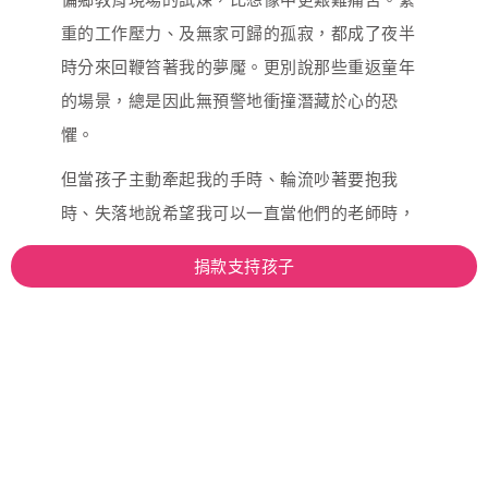
重的工作壓力、及無家可歸的孤寂，都成了夜半
時分來回鞭笞著我的夢魘。更別說那些重返童年
的場景，總是因此無預警地衝撞潛藏於心的恐
懼。
但當孩子主動牽起我的手時、輪流吵著要抱我
時、失落地說希望我可以一直當他們的老師時，
抑或看見我在孩子身上發揮切實的影響時，仍然
捐款支持孩子
令我動容，讓我深信自己做了此生無憾的決定。
而那些深可見骨的創傷，也在一次次衝突與重建
中，緩慢治癒。
「老師，妳是我的媽媽嗎？如果妳是我的媽媽就
好了。」原來沒有媽媽的我，也能做一個好老
師、好母親。