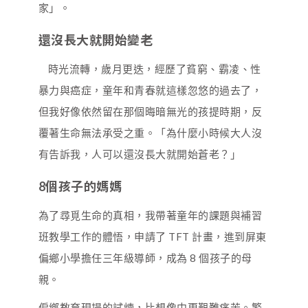
家」。
還沒長大就開始變老
時光流轉，歲月更迭，經歷了貧窮、霸凌、性
暴力與癌症，童年和青春就這樣忽悠的過去了，
但我好像依然留在那個晦暗無光的孩提時期，反
覆著生命無法承受之重。「為什麼小時候大人沒
有告訴我，人可以還沒長大就開始蒼老？」
8個孩子的媽媽
為了尋覓生命的真相，我帶著童年的課題與補習
班教學工作的體悟，申請了 TFT 計畫，進到屏東
偏鄉小學擔任三年級導師，成為 8 個孩子的母
親。
偏鄉教育現場的試煉，比想像中更艱難痛苦。繁