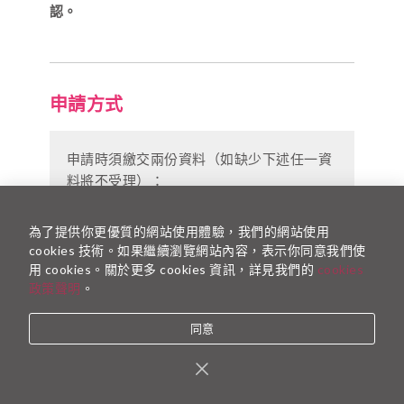
認。
申請方式
申請時須繳交兩份資料（如缺少下述任一資
料將不受理）：
個人履歷
：格式不限，內容須包含完整學
為了提供你更優質的網站使用體驗，我們的網站使用
經歷
cookies 技術。如果繼續瀏覽網站內容，表示你同意我們使
指定問答
：題目請參考下方列點說明（回
用 cookies。關於更多 cookies 資訊，詳見我們的
cookies
答時請在各題的標題處複製貼上題目），
政策聲明
。
不限形式與頁數，惟可精準與清楚呈現自
身想法也是重要的領導力之一：
同意
請分享加入 TFT 的動機與目標，以及
預期 TFT 經歷和你長期職涯規劃的關
聯為何。