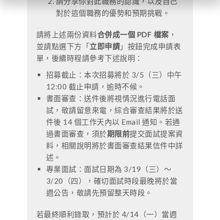
請分享你對此職務的認識，以及自己
對於這個職務的優勢和預期挑戰。
請將上述兩份資料
合併成一個 PDF 檔案
，
並請點選下方「
立即申請
」按鈕完成申請表
單
，後續時程請參考下述說明：
招募截止：本次招募將於 3/5（三）中午
12:00 截止申請，逾時不候。
書面審查：送件後將視情況進行電話面
試，敬請留意來電，綜合審查結果將於送
件後 14 個工作天內以 Email 通知。若通
過書面審查，
須於
期限前
提交面試提案資
料
，相關說明將於書面審查結果信件中詳
述。
專業面試：面試日期為 3/19（三）～
3/20（四），確切面試時段最晚將於當
週公告，敬請先預留整天時段。
若最終順利錄取，預計於 4/14（一）當週