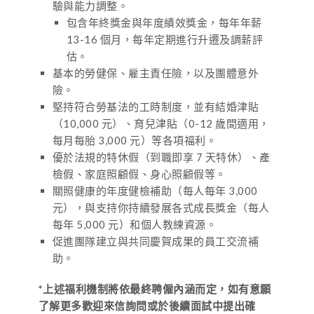
驗與能力調整。
包含年終獎金與年度績效獎金，每年年薪
13-16 個月，每年定期進行升遷及調薪評
估。
基本的勞健保、雇主責任險，以及團體意外
險。
堅持符合勞基法的工時制度，並有結婚津貼
（10,000 元）、育兒津貼（0-12 歲間適用，
每月每胎 3,000 元）等各項福利。
優於法規的特休假（到職即享 7 天特休）、產
檢假、家庭照顧假、身心照顧假等。
關照健康的年度健檢補助（每人每年 3,000
元），與支持你
持續發展
各式成長獎金（每人
每年 5,000 元）和個人教練資源。
促進團隊建立與共同慶賀成果的員工交流補
助。
*上述福利機制將依最終聘僱內涵而定，如有意願
了解更多歡迎來信詢問或於後續面試中提出確