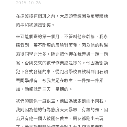
2015-10-26
在還沒接這個班之前，大皮頭曾經因為罵我髒話
的事和我劇烈衝突。
來到這個班的第一個月，不管叫他來幹嘛，我永
遠看到一張不耐煩的屎臉對著我。因為他的數學
落後同學非常多，除非把他押在我旁邊一題一題
寫，否則交來的數學作業總是抄的。他因為衝動
犯下各式各樣的事，從跑出學校買飲料到用石頭
丟同學都有，被我禁足在教室，一件接一件累
加，動輒就是三天一星期的。
我們的關係一度很差，他因為被處罰而不爽我，
我則因為他的行為態度天天暴怒。有趣的是，因
為只有他一個人被關在教室，朋友都跑出去玩
了，他無聊到開始偶爾會融入女生們來跟我聊一