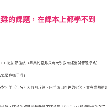
最難的課題，在課本上都學不到
7
TFT 校友 鄭佳航（畢業於臺北教育大學教育經營與管理學系）
生氣是這樣子呀」
時對阿羊（化名）大聲喝斥後，阿羊露出得逞的微笑，並在聯絡簿
電訪時，阿羊的媽媽就和我說了阿羊是 ADHD，俗稱過動症的孩子