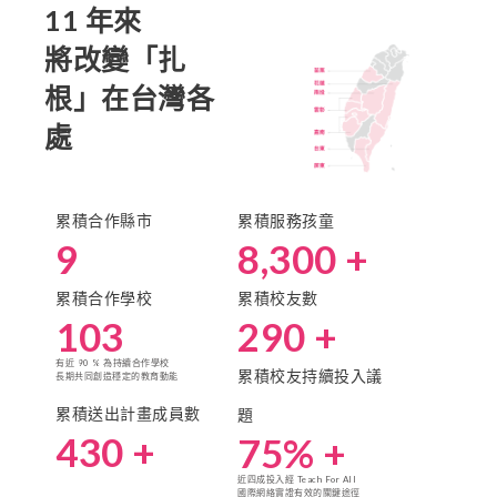
11 年來
將改變「扎
根」在台灣各
處
累積合作縣市
累積服務孩童
9
8,300
 +
累積合作學校
累積校友數
103
290
 +
有近 90 % 為持續合作學校
累積校友持續投入議
長期共同創造穩定的教育動能
累積送出計畫成員數
題
430
 +
75
% +
近四成投入經 Teach For All
國際網絡實證有效的關鍵途徑