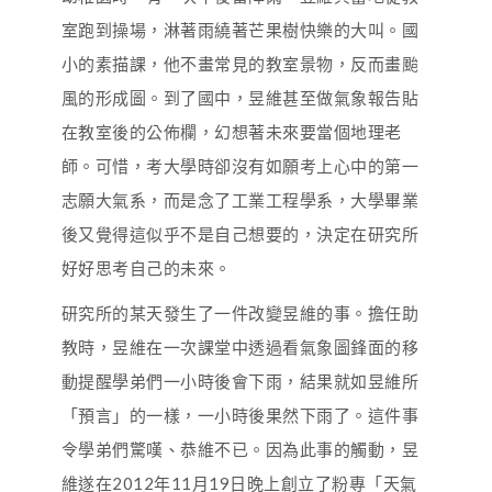
室跑到操場，淋著雨繞著芒果樹快樂的大叫。國
小的素描課，他不畫常見的教室景物，反而畫颱
風的形成圖。到了國中，昱維甚至做氣象報告貼
在教室後的公佈欄，幻想著未來要當個地理老
師。可惜，考大學時卻沒有如願考上心中的第一
志願大氣系，而是念了工業工程學系，大學畢業
後又覺得這似乎不是自己想要的，決定在研究所
好好思考自己的未來。
研究所的某天發生了一件改變昱維的事。擔任助
教時，昱維在一次課堂中透過看氣象圖鋒面的移
動提醒學弟們一小時後會下雨，結果就如昱維所
「預言」的一樣，一小時後果然下雨了。這件事
令學弟們驚嘆、恭維不已。因為此事的觸動，昱
維遂在2012年11月19日晚上創立了粉專「天氣