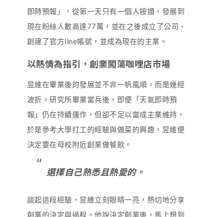
即時預報」，從第一天只有一個人按讚，發展到
現在粉絲人數高達77萬，並在之後成立了公司、
創建了官方line帳號，並成為現在的主業。
以熱情為指引，創業闖蕩咖哩店市場
昱維在畢業後的發展並不非一帆風順，而是幾經
波折。研究所畢業當兵後，即便「天氣即時預
報」仍在持續運作，但卻不足以當成主業維持，
於是參考大學打工的經驗與做菜的興趣，昱維便
決定要在母校附近創業做餐飲。
選擇自己熟悉且熱愛的。
談起這段經驗，昱維立刻眼睛一亮，熱切地分享
創業的決定與過程。他說決定創業後，馬上想到