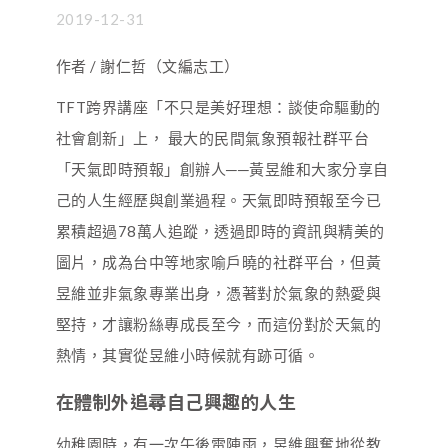
2019-12-31
作者 / 謝仁哲（文編志工）
TFT跨界講座「不只是美好理想：談使命驅動的
社會創新」上， 最大的民間氣象預報社群平台
「天氣即時預報」創辦人──黃昱維和大家分享自
己的人生經歷與創業過程。天氣即時預報至今已
累積超過78萬人追蹤，透過即時的資訊與精美的
圖片，成為台中等地家喻戶曉的社群平台，但黃
昱維並非氣象專業出身，憑著對於氣象的熱愛與
堅持，才讓粉絲專成長至今，而這份對於天氣的
熱情，其實從昱維小時候就有跡可循。
在體制外追尋自己興趣的人生
幼稚園時，有一次午後雷陣雨，昱維興奮地從教