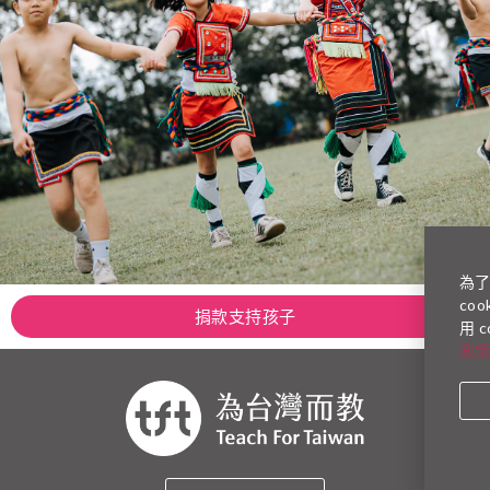
為
co
捐款支持孩子
用 
政