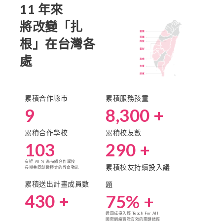
11 年來
將改變「扎
根」在台灣各
處
累積合作縣市
累積服務孩童
9
8,300
 +
累積合作學校
累積校友數
103
290
 +
有近 90 % 為持續合作學校
累積校友持續投入議
長期共同創造穩定的教育動能
累積送出計畫成員數
題
430
 +
75
% +
近四成投入經 Teach For All
國際網絡實證有效的關鍵途徑