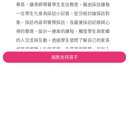
專長，讓老師帶著學生走出教室，藉由採訪讓每
一位學生化身為採訪小記者，從分組討論採訪對
象、採訪內容到實際採訪，及最後採訪記錄與心
得的整理，設計一連串的課程，觸發學生與家鄉
的人交流與互動。透過學生發問了解自己的家長
或是家鄉職人在做甚麼、為甚麼做等等，並加入
捐款支持孩子
家鄉的文化以及產業的體驗，引起學生更多的興
趣，使其想主動了解；除了讓學生利用採訪文字
紀錄以外，我們還結合攝影課程讓學生利用相機
將自己的所見所聞用影像給保存下來。
透過孩子，建立與社區的認識和情感
過程中透過孩子自己的眼睛，讓他們更了解自己
的家鄉文化與產業，同時我們也透過進入社區採
訪，了解家長及職人在專業或文化上的成就，進