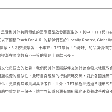
5
是受到其他共同價值的國際模型啟發而誕生的。其中，TFT與Teach F
稱Teach For All）的夥伴們基於”Locally Rooted, Globall
ed“的信念，互相交流學習。十年來，TFT帶著「台灣味」的品牌價值
也逐漸在國際教育不平等的議題上貢獻已長。
情文化與語言的差異，我們與其他國際夥伴交流討論高需求地區教
題根源的相似性，此時自身經驗的行動策略交流，對於各國推廣Teach 
地化，更顯得其珍貴與具參考性。此外，TFT積極地透過各種形式
網絡中重要的一份子，讓世界知道台灣有個組織也正為著改善教育