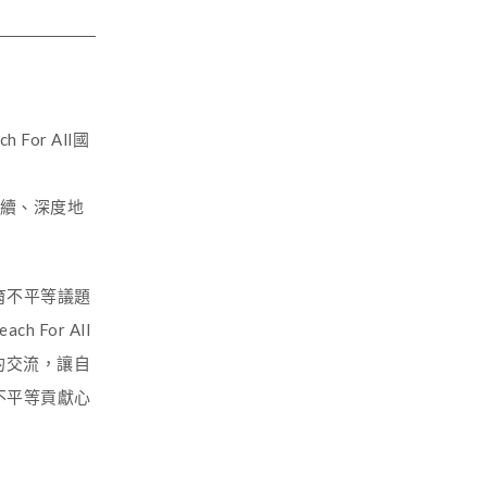
or All國
y
持續、深度地
育不平等議題
For All
的交流，讓自
不平等貢獻心