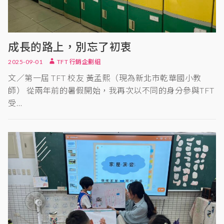
成長的路上，別忘了初衷
2025-09-01
TFT 行銷企劃組
文／第一屆 TFT 校友 黃孟熙（現為新北市乾華國小教
師） 從兩年前的暑假開始，我再次以不同的身分參與TFT
受…