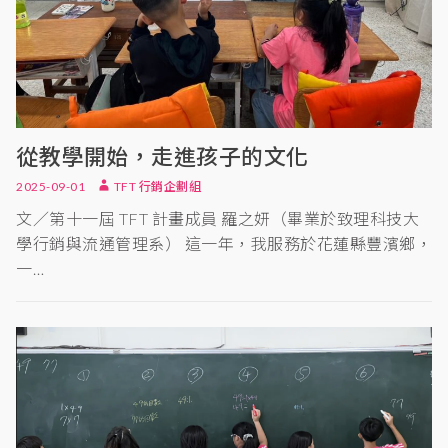
從教學開始，走進孩子的文化
2025-09-01
TFT 行銷企劃組
文／第十一屆 TFT 計畫成員 羅之妍（畢業於致理科技大
學行銷與流通管理系） 這一年，我服務於花蓮縣豐濱鄉，
一…