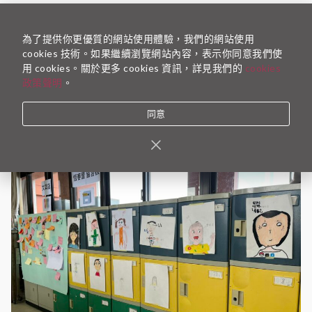
從文化復振中看見作物復育與地方教育的
不同想像
為了提供你更優質的網站使用體驗，我們的網站使用
cookies 技術。如果繼續瀏覽網站內容，表示你同意我們使
2025-09-01
TFT 行銷企劃組
用 cookies。關於更多 cookies 資訊，詳見我們的
cookies
文／第三屆 TFT 校友 邵恪玄、第五屆 TFT 校友 蘇儀庭 服
政策聲明
。
務於原鄉學校的恪玄與儀庭，在計畫結束後透過續…
同意