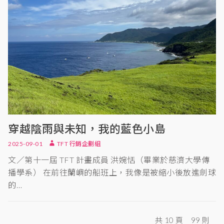
穿越陰雨與未知，我的藍色小島
2025-09-01
TFT 行銷企劃組
文／第十一屆 TFT 計畫成員 洪婉恬（畢業於慈濟大學傳
播學系） 在前往蘭嶼的船班上，我像是被縮小後放進劍球
的…
共 10 頁
99 則