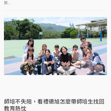
族…
師培不失陪，看禮德旭怎麼帶師培生找回
教育熱忱