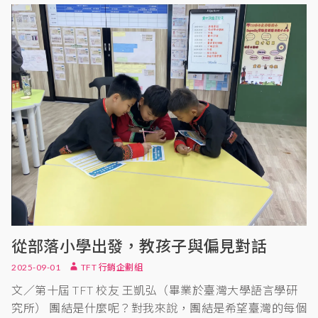
從部落小學出發，教孩子與偏見對話
2025-09-01
TFT 行銷企劃組
文／第十屆 TFT 校友 王凱弘（畢業於臺灣大學語言學研
究所） 團結是什麼呢？對我來說，團結是希望臺灣的每個