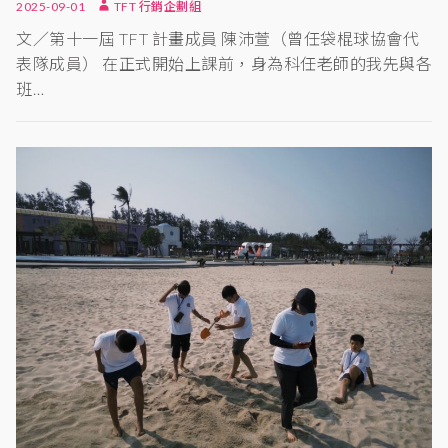
2025-09-01
TFT 行銷企劃組
文／第十一屆 TFT 計畫成員 陳沛萱（曾任袋棍球協會代
表隊成員） 在正式開始上課前，身為科任老師的我先與各
班…