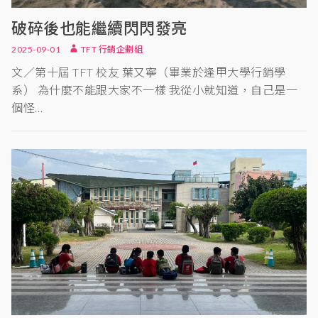
破碎後也能繼續閃閃發亮
2025-09-01
TFT 行銷企劃組
文／第十屆 TFT 校友 葉又寧（畢業於逢甲大學行銷學
系） 為什麼不能跟大家不一樣 我從小就知道，自己是一
個怪…