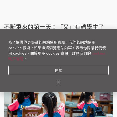
不斷重來的第一天：「又」有轉學生了
2025-09-01
TFT 行銷企劃組
為了提供你更優質的網站使用體驗，我們的網站使用
文／第十屆 TFT 校友 葉蕙瑜（曾任職於會計師事務所顧
cookies 技術。如果繼續瀏覽網站內容，表示你同意我們使
問） 第一年， 7 月底，班上仍是 19 人。 8 月…
用 cookies。關於更多 cookies 資訊，詳見我們的
cookies
政策聲明
。
同意