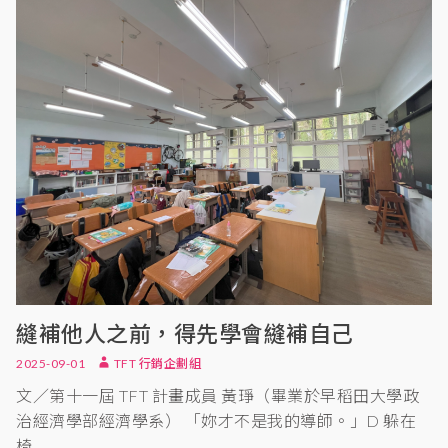
縫補他人之前，得先學會縫補自己
2025-09-01
TFT 行銷企劃組
文／第十一屆 TFT 計畫成員 黃琤（畢業於早稻田大學政
治經濟學部經濟學系） 「妳才不是我的導師。」D 躲在
椅…