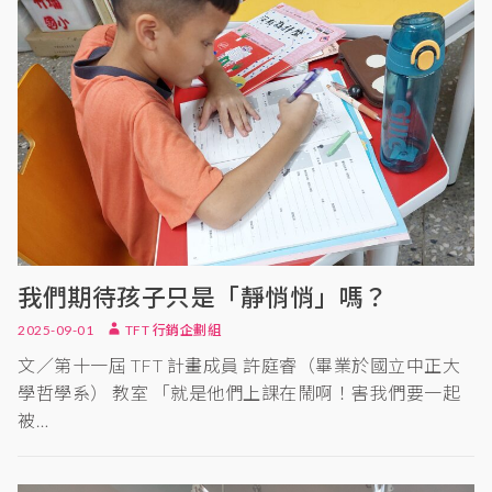
我們期待孩子只是「靜悄悄」嗎？
2025-09-01
TFT 行銷企劃組
文／第十一屆 TFT 計畫成員 許庭睿（畢業於國立中正大
學哲學系） 教室 「就是他們上課在鬧啊！害我們要一起
被…