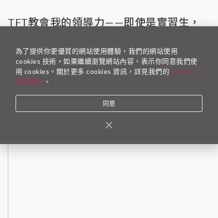
TFT教會我的領導力——即使是實習生，
都能夠勇敢的「有問題的請舉手」
為了提供你更優質的網站使用體驗，我們的網站使用
2020-09-15
TFT 行銷企劃組
cookies 技術。如果繼續瀏覽網站內容，表示你同意我們使
被退件七次的企劃，每一次都覺得自己離組織又更進了一
用 cookies。關於更多 cookies 資訊，詳見我們的
cookies
些。就像TFT特展「有問題的請舉手」想傳達的，即使是
政策聲明
。
個實習生，也可以小至在專案中舉手提問，大至投入教育
不平等的問題的舉手行動。…
同意