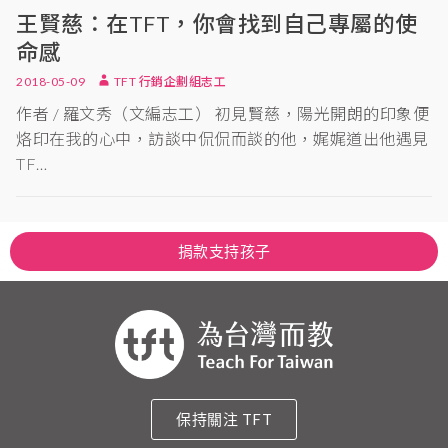
王賢慈：在TFT，你會找到自己專屬的使
命感
2018-05-09
TFT 行銷企劃組志工
作者 / 羅文秀（文編志工） 初見賢慈，陽光開朗的印象便
烙印在我的心中，訪談中侃侃而談的他，娓娓道出他遇見
TF…
捐款支持孩子
保持關注 TFT