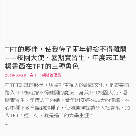
TFT的夥伴，使我待了兩年都捨不得離開
——校園大使、暑期實習生、年度志工是
楊書菡在TFT的三種角色
2019-08-29
TFT 網站管理員
在TFT認識的夥伴，與這裡重視人的組織文化，是讓書菡
踏入TFT後就捨不得離開的魔法。身兼TFT校園大使、暑
期實習生、年度志工的她，當年因安婷在成大的演講，在
心中種下教育議題的種子，使她選擇就讀台大社會系、加
入TFT。這一待，就是過半的大學生涯。
…