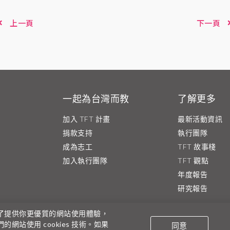
上一頁
下一頁
一起為台灣而教
了解更多
加入 TFT 計畫
最新活動資訊
捐款支持
執行團隊
成為志工
TFT 故事棧
加入執行團隊
TFT 觀點
年度報告
研究報告
了提供你更優質的網站使用體驗，
教社字第1060339602號（主管機關已於
們的網站使用 cookies 技術。如果
同意