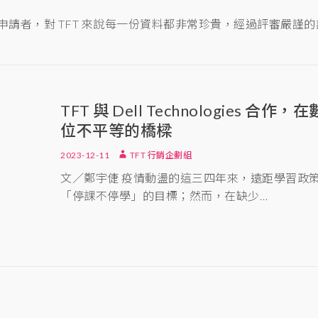
的申請者，對 TFT 來說每一份資料都非常珍貴，經過評審嚴謹
TFT 與 Dell Technologies
位不平等的橋樑
2023-12-11
TFT 行銷企劃組
文／鄭宇倢 疫情動盪的這三四年來，遠距學習政
「停課不停學」的目標；然而，在缺少…