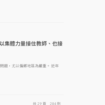
以集體力量接住教師、也接
問題，尤以偏鄉地區為嚴重。 近年
共 29 頁
284 則