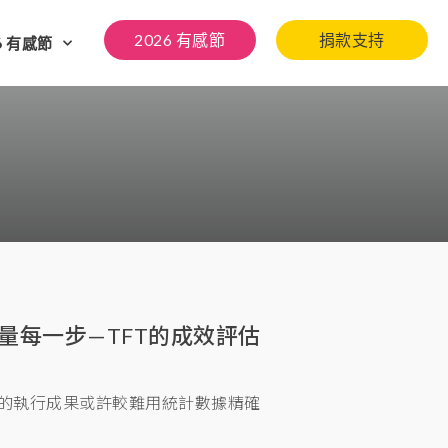
2026 有感節
捐款支持
6 有感節
量每一步—TFT的成效評估
隊的執行成果或許較難用統計數據精確