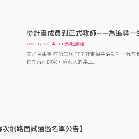
從計畫成員到正式教師——為追尋一
2023-12-22
TFT 行銷企劃組
文／陳禹蓁 在第二屆 TFT 計畫招募活動裡，佩
位在台南的家，這家人的桌上…
第一梯次網路面試通過名單公告】