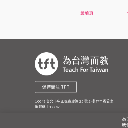
最前頁
保持關注 TFT
10043 台北市中正區寶慶路 25 號 2 樓 TFT 辦公室
捐款碼｜17747
為
立案字號｜新北
我