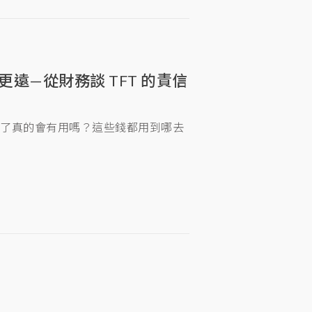
遠—從財務談 TFT 的責信
捐了真的會有用嗎？這些錢都用到哪去