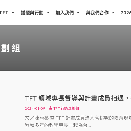
TFT
議題與行動
加入我們
與我們合作
202
企劃組
TFT 領域專長督導與計畫成員相遇
2024-01-09
TFT 行銷企劃組
文／陳禹蓁 當 TFT 計畫成員進入高挑戰的教育
累積多年的教學專長一起為台…