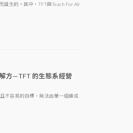
。其中，TFT與Teach For All
方—TFT 的生態系經營
大且不容易的目標，無法由單一組織或