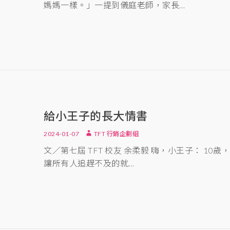
媽媽一樣。」一提到儀庭老師，家長…
給小王子的長大情書
2024-01-07
TFT 行銷企劃組
文／第七屆 TFT 校友 余柔毅 嗨，小王子： 1
讓所有人追趕不及的就…